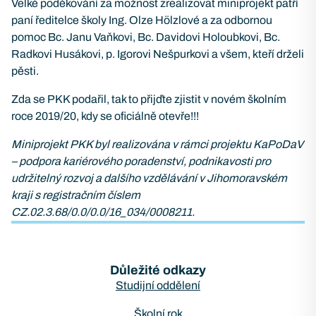
Velké poděkování za možnost zrealizovat miniprojekt patří
paní ředitelce školy Ing. Olze Hölzlové a za odbornou
pomoc Bc. Janu Vaňkovi, Bc. Davidovi Holoubkovi, Bc.
Radkovi Husákovi, p. Igorovi Nešpurkovi a všem, kteří drželi
pěsti.
Zda se PKK podařil, tak to přijďte zjistit v novém školním
roce 2019/20, kdy se oficiálně otevře!!!
Miniprojekt PKK byl realizována v rámci projektu KaPoDaV
– podpora kariérového poradenství, podnikavosti pro
udržitelný rozvoj a dalšího vzdělávání v Jihomoravském
kraji s registračním číslem
CZ.02.3.68/0.0/0.0/16_034/0008211.
Důležité odkazy
Studijní oddělení
Školní rok