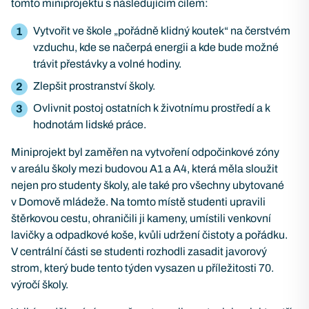
tomto miniprojektu s následujícím cílem:
Vytvořit ve škole „pořádně klidný koutek“ na čerstvém
vzduchu, kde se načerpá energii a kde bude možné
trávit přestávky a volné hodiny.
Zlepšit prostranství školy.
Ovlivnit postoj ostatních k životnímu prostředí a k
hodnotám lidské práce.
Miniprojekt byl zaměřen na vytvoření odpočinkové zóny
v areálu školy mezi budovou A1 a A4, která měla sloužit
nejen pro studenty školy, ale také pro všechny ubytované
v Domově mládeže. Na tomto místě studenti upravili
štěrkovou cestu, ohraničili ji kameny, umístili venkovní
lavičky a odpadkové koše, kvůli udržení čistoty a pořádku.
V centrální části se studenti rozhodli zasadit javorový
strom, který bude tento týden vysazen u příležitosti 70.
výročí školy.