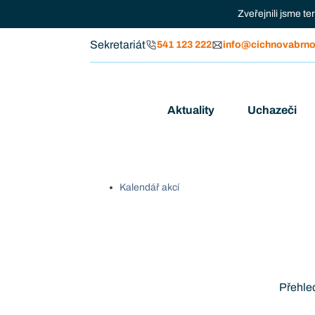
Zveřejnili jsme t
Sekretariát
541 123 222
info@cichnovabrno
Aktuality
Uchazeči
Kalendář akcí
Přehled