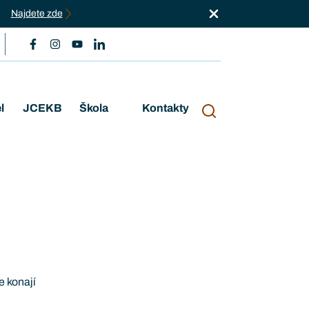
Najdete zde
l
JCEKB
Škola
Kontakty
e konají