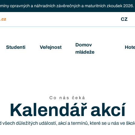
ermíny opravných a náhradních závěrečných a maturitních zkoušek 2026.
CZ
.cz
Domov
Studenti
Veřejnost
Hote
mládeže
Co nás čeká
Kalendář akcí
 všech důležitých událostí, akcí a termínů, které se u nás ve škol