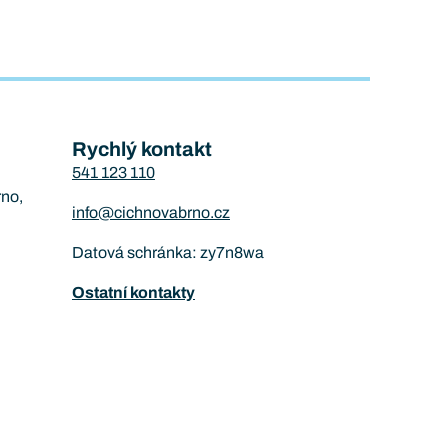
Rychlý kontakt
541 123 110
rno,
info@cichnovabrno.cz
Datová schránka: zy7n8wa
Ostatní kontakty