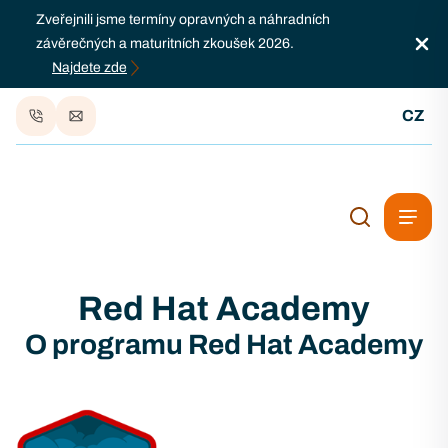
Zveřejnili jsme termíny opravných a náhradních
závěrečných a maturitních zkoušek 2026.
Najdete zde
CZ
Red Hat Academy
O programu Red Hat Academy