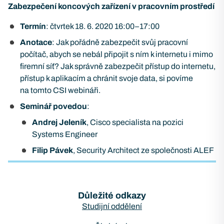
Zabezpečení koncových zařízení v pracovním prostředí
Termín
: čtvrtek 18. 6. 2020 16:00–17:00
Anotace
: Jak pořádně zabezpečit svůj pracovní
počítač, abych se nebál připojit s ním k internetu i mimo
firemní síť? Jak správně zabezpečit přístup do internetu,
přístup k aplikacím a chránit svoje data, si povíme
na tomto CSI webináři.
Seminář povedou
:
Andrej
Jeleník
, Cisco specialista na pozici
Systems Engineer
Filip
Pávek
, Security Architect ze společnosti ALEF
Důležité odkazy
Studijní oddělení