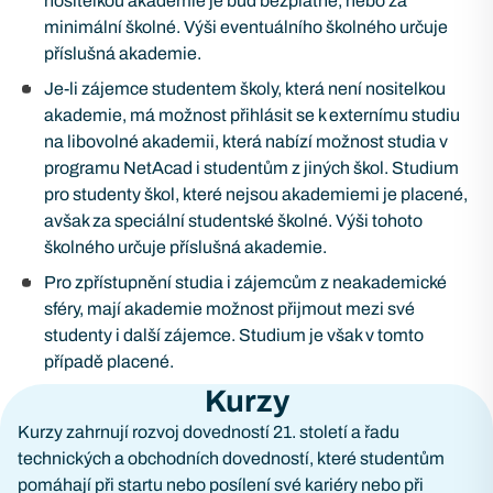
nositelkou akademie je buď bezplatné, nebo za
minimální školné. Výši eventuálního školného určuje
příslušná akademie.
Je-li zájemce studentem školy, která není nositelkou
akademie, má možnost přihlásit se k externímu studiu
na libovolné akademii, která nabízí možnost studia v
programu NetAcad i studentům z jiných škol. Studium
pro studenty škol, které nejsou akademiemi je placené,
avšak za speciální studentské školné. Výši tohoto
školného určuje příslušná akademie.
Pro zpřístupnění studia i zájemcům z neakademické
sféry, mají akademie možnost přijmout mezi své
studenty i další zájemce. Studium je však v tomto
případě placené.
Kurzy
Kurzy zahrnují rozvoj dovedností 21. století a řadu
technických a obchodních dovedností, které studentům
pomáhají při startu nebo posílení své kariéry nebo při