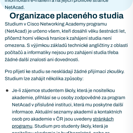
informováni e-mailem a na jejich profilové stránce
NetAcad.
Organizace placeného studia
Studium v Cisco Networking Academy programu
(NetAcad) je určeno všem, kteří dosáhli věku šestnácti let,
přičemž horní věková hranice k zahájení studia není
omezena. S výjimkou základů technické angličtiny z oblasti
počítačů a informatiky nejsou pro zahájení studia třeba
žádné další znalosti ani dovednosti.
Pro přijetí ke studiu se neskládají žádné přijímací zkoušky.
Studium lze zahájit několika způsoby:
Je-li zájemce studentem školy, která je nositelkou
akademie, přihlásí se u osoby zodpovědné za program
NetAcad v příslušné instituci, která mu poskytne další
informace. Aktuální seznamy akademií a kontaktních
osob pro akademie v ČR jsou uvedeny
stránkách
programu
. Studium pro studenty školy, která je