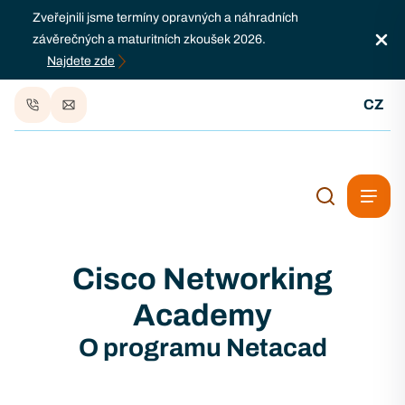
Zveřejnili jsme termíny opravných a náhradních
závěrečných a maturitních zkoušek 2026.
Najdete zde
CZ
Cisco Networking
Academy
O programu Netacad