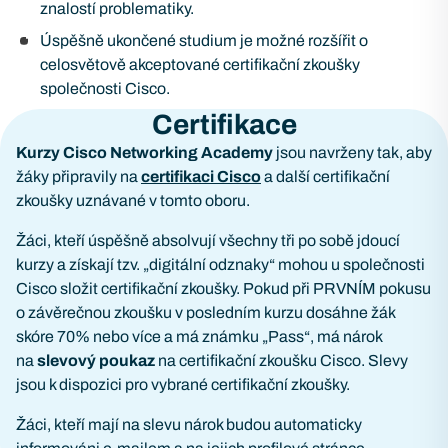
znalostí problematiky.
Úspěšně ukončené studium je možné rozšířit o
celosvětově akceptované certifikační zkoušky
společnosti Cisco.
Certifikace
Kurzy Cisco Networking Academy
jsou navrženy tak, aby
žáky připravily na
certifikaci Cisco
a další certifikační
zkoušky uznávané v tomto oboru.
Žáci, kteří úspěšně absolvují všechny tři po sobě jdoucí
kurzy a získají tzv. „digitální odznaky“ mohou u společnosti
Cisco složit certifikační zkoušky. Pokud při PRVNÍM pokusu
o závěrečnou zkoušku v posledním kurzu dosáhne žák
skóre 70% nebo více a má známku „Pass“, má nárok
na
slevový poukaz
na certifikační zkoušku Cisco. Slevy
jsou k dispozici pro vybrané certifikační zkoušky.
Žáci, kteří mají na slevu nárok budou automaticky