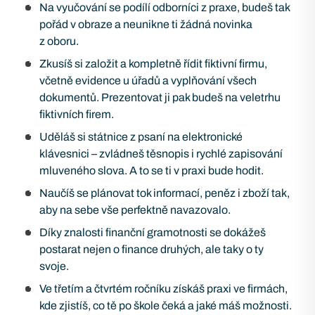
Na vyučování se podílí odborníci z praxe, budeš tak
pořád v obraze a neunikne ti žádná novinka
z oboru.
Zkusíš si založit a kompletně řídit fiktivní firmu,
včetně evidence u úřadů a vyplňování všech
dokumentů. Prezentovat ji pak budeš na veletrhu
fiktivních firem.
Uděláš si státnice z psaní na elektronické
klávesnici – zvládneš těsnopis i rychlé zapisování
mluveného slova. A to se ti v praxi bude hodit.
Naučíš se plánovat tok informací, peněz i zboží tak,
aby na sebe vše perfektně navazovalo.
Díky znalosti finanční gramotnosti se dokážeš
postarat nejen o finance druhých, ale taky o ty
svoje.
Ve třetím a čtvrtém ročníku získáš praxi ve firmách,
kde zjistíš, co tě po škole čeká a jaké máš možnosti.