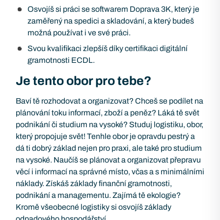
Osvojíš si práci se softwarem Doprava 3K, který je
zaměřený na spedici a skladování, a který budeš
možná používat i ve své práci.
Svou kvalifikaci zlepšíš díky certifikaci digitální
gramotnosti ECDL.
Je tento obor pro tebe?
Baví tě rozhodovat a organizovat? Chceš se podílet na
plánování toku informací, zboží a peněz? Láká tě svět
podnikání či studium na vysoké? Studuj logistiku, obor,
který propojuje svět! Tenhle obor je opravdu pestrý a
dá ti dobrý základ nejen pro praxi, ale také pro studium
na vysoké. Naučíš se plánovat a organizovat přepravu
věcí i informací na správné místo, včas a s minimálními
náklady. Získáš základy finanční gramotnosti,
podnikání a managementu. Zajímá tě ekologie?
Kromě všeobecné logistiky si osvojíš základy
odpadového hospodářství.