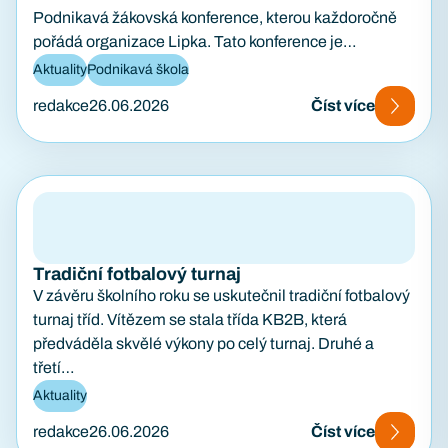
Podnikavá žákovská konference, kterou každoročně
pořádá organizace Lipka. Tato konference je
zaměřena na podporu podnikavosti, kreativity…
Aktuality
Podnikavá škola
redakce
26.06.2026
Číst více
Tradiční fotbalový turnaj
V závěru školního roku se uskutečnil tradiční fotbalový
turnaj tříd. Vítězem se stala třída KB2B, která
předváděla skvělé výkony po celý turnaj. Druhé a
třetí…
Aktuality
redakce
26.06.2026
Číst více