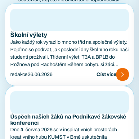
Školní výlety
Jako každý rok vyrazilo mnoho tříd na společné výlety.
Pojďme se podívat, jak poslední dny školního roku naši
studenti prožívali. Třídenní výlet IT3A a BP1B do
Rožnova pod Radhoštěm Během pobytu si žáci
prohlédli samotný Rožnov pod Radhoštěm i místní
redakce
26.06.2026
Číst více
pivovar. Absolvovali také túru z Pusteven přes Stezku
Valaška, kolem sochy Radegasta a přes vrchol
Radhošť až do kempu. V něm byli ubytováni v
chatkách a domů si odvezli spoustu skvělých zážitků,
od koupání až…
Úspěch našich žáků na Podnikavé žákovské
konferenci
Dne 4. června 2026 se v inspirativních prostorách
kreativního hubu KUMST v Brně uskutečnila