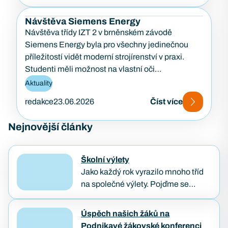
Návštěva Siemens Energy
Návštěva třídy IZT 2 v brněnském závodě
Siemens Energy byla pro všechny jedinečnou
příležitostí vidět moderní strojírenství v praxi.
Studenti měli možnost na vlastní oči…
Aktuality
redakce
23.06.2026
Číst více
Nejnovější články
Školní výlety
Jako každý rok vyrazilo mnoho tříd
na společné výlety. Pojďme se
podívat, jak poslední dny školního
roku naši studenti prožívali. Třídenní
Úspěch našich žáků na
výlet IT3A a BP1B…
Podnikavé žákovské konferenci