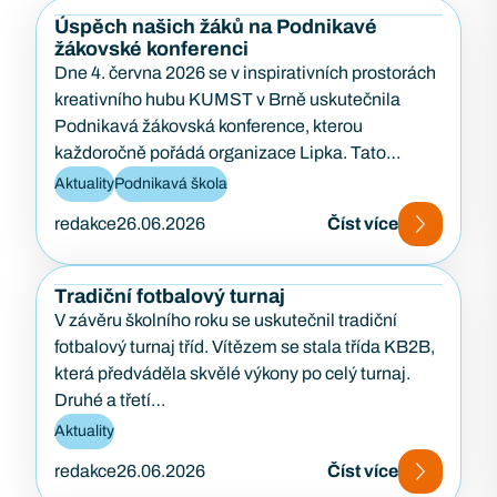
Úspěch našich žáků na Podnikavé
žákovské konferenci
Dne 4. června 2026 se v inspirativních prostorách
kreativního hubu KUMST v Brně uskutečnila
Podnikavá žákovská konference, kterou
každoročně pořádá organizace Lipka. Tato
konference je zaměřena na podporu podnikavosti,
Aktuality
Podnikavá škola
kreativity…
redakce
26.06.2026
Číst více
Tradiční fotbalový turnaj
V závěru školního roku se uskutečnil tradiční
fotbalový turnaj tříd. Vítězem se stala třída KB2B,
která předváděla skvělé výkony po celý turnaj.
Druhé a třetí…
Aktuality
redakce
26.06.2026
Číst více