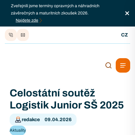
Zveřejnili jsme termíny opravných a náhradních
závěrečných a maturitních zkoušek 2026.
Najdete zde
CZ
Celostátní soutěž
Logistik Junior SŠ 2025
redakce
09.04.2026
Aktuality