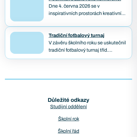
Dne 4. června 2026 se v
inspirativních prostorách kreativního
hubu KUMST v Brně uskutečnila
Podnikavá žákovská konference,
kterou každoročně pořádá
Tradiční fotbalový turnaj
organizace Lipka. Tato konference
V závěru školního roku se uskutečnil
je zaměřena na podporu
tradiční fotbalový turnaj tříd.
podnikavosti, kreativity…
Vítězem se stala třída KB2B, která
předváděla skvělé výkony po celý
turnaj. Druhé a třetí…
Důležité odkazy
Studijní oddělení
Školní rok
Školní řád