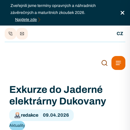
Zveřejnili jsme termíny opravných a náhradních
závěrečných a maturitních zkoušek 2026.
Najdete zde
CZ
Exkurze do Jaderné
elektrárny Dukovany
redakce
09.04.2026
Aktuality