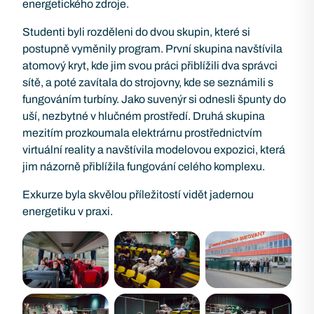
energetického zdroje.
Studenti byli rozděleni do dvou skupin, které si
postupně vyměnily program. První skupina navštívila
atomový kryt, kde jim svou práci přiblížili dva správci
sítě, a poté zavítala do strojovny, kde se seznámili s
fungováním turbíny. Jako suvenýr si odnesli špunty do
uší, nezbytné v hlučném prostředí. Druhá skupina
mezitím prozkoumala elektrárnu prostřednictvím
virtuální reality a navštívila modelovou expozici, která
jim názorně přiblížila fungování celého komplexu.
Exkurze byla skvělou příležitostí vidět jadernou
energetiku v praxi.