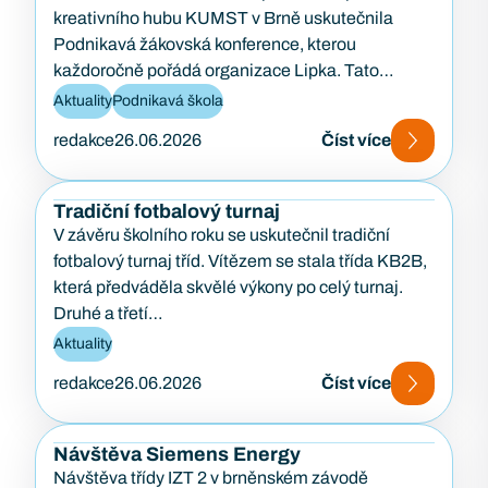
kreativního hubu KUMST v Brně uskutečnila
Podnikavá žákovská konference, kterou
každoročně pořádá organizace Lipka. Tato
konference je zaměřena na podporu podnikavosti,
Aktuality
Podnikavá škola
kreativity…
redakce
26.06.2026
Číst více
Tradiční fotbalový turnaj
V závěru školního roku se uskutečnil tradiční
fotbalový turnaj tříd. Vítězem se stala třída KB2B,
která předváděla skvělé výkony po celý turnaj.
Druhé a třetí…
Aktuality
redakce
26.06.2026
Číst více
Návštěva Siemens Energy
Návštěva třídy IZT 2 v brněnském závodě