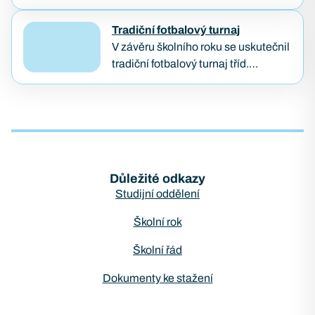
Podnikavá žákovská konference,
kterou každoročně pořádá
Tradiční fotbalový turnaj
organizace Lipka. Tato konference
V závěru školního roku se uskutečnil
je zaměřena na podporu
tradiční fotbalový turnaj tříd.
podnikavosti, kreativity…
Vítězem se stala třída KB2B, která
předváděla skvělé výkony po celý
turnaj. Druhé a třetí…
Důležité odkazy
Studijní oddělení
Školní rok
Školní řád
Dokumenty ke stažení