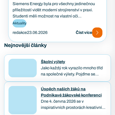
Siemens Energy byla pro všechny jedinečnou
příležitostí vidět moderní strojírenství v praxi.
Studenti měli možnost na vlastní oči…
Aktuality
redakce
23.06.2026
Číst více
Nejnovější články
Školní výlety
Jako každý rok vyrazilo mnoho tříd
na společné výlety. Pojďme se
podívat, jak poslední dny školního
roku naši studenti prožívali. Třídenní
Úspěch našich žáků na
výlet IT3A a BP1B…
Podnikavé žákovské konferenci
Dne 4. června 2026 se v
inspirativních prostorách kreativního
hubu KUMST v Brně uskutečnila