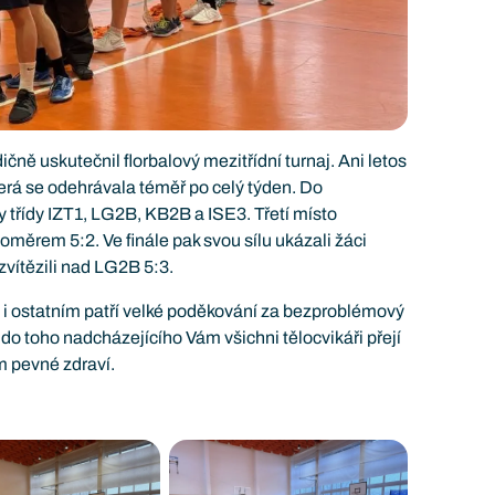
čně uskutečnil florbalový mezitřídní turnaj. Ani letos
terá se odehrávala téměř po celý týden. Do
y třídy IZT1, LG2B, KB2B a ISE3. Třetí místo
oměrem 5:2. Ve finále pak svou sílu ukázali žáci
 zvítězili nad LG2B 5:3.
 ostatním patří velké poděkování za bezproblémový
a do toho nadcházejícího Vám všichni tělocvikáři přejí
m pevné zdraví.