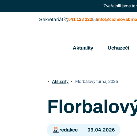
Zveřejnili jsme t
Sekretariát
541 123 222
info@cichnovabrno
Aktuality
Uchazeči
Aktuality
Florbalový turnaj 2025
Florbalový
redakce
09.04.2026