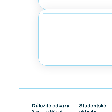
Důležité odkazy
Studentské
aktivity
Studijní oddělení