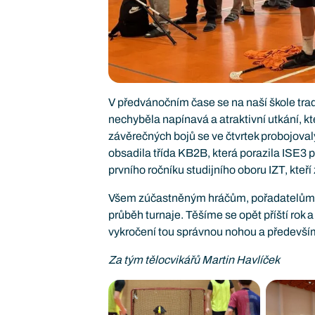
V předvánočním čase se na naší škole tradi
nechyběla napínavá a atraktivní utkání, k
závěrečných bojů se ve čtvrtek probojoval
obsadila třída KB2B, která porazila ISE3 p
prvního ročníku studijního oboru IZT, kteří
Všem zúčastněným hráčům, pořadatelům i
průběh turnaje. Těšíme se opět příští rok 
vykročení tou správnou nohou a předevší
Za tým tělocvikářů Martin Havlíček