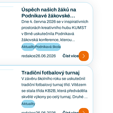
Úspěch našich žáků na
Podnikavé žákovské
konferenci
Dne 4. června 2026 se v inspirativních
prostorách kreativního hubu KUMST
v Brně uskutečnila Podnikavá
žákovská konference, kterou
každoročně pořádá organizace Lipka.
Aktuality
Podnikavá škola
Tato konference je zaměřena na
redakce
26.06.2026
Číst více
podporu podnikavosti, kreativity…
Tradiční fotbalový turnaj
V závěru školního roku se uskutečnil
tradiční fotbalový turnaj tříd. Vítězem
se stala třída KB2B, která předváděla
skvělé výkony po celý turnaj. Druhé a
třetí…
Aktuality
redakce
26.06.2026
Číst více