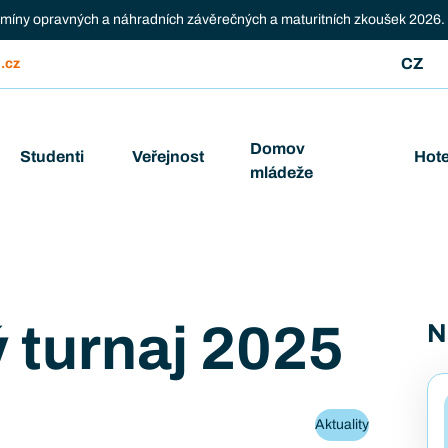
ermíny opravných a náhradních závěrečných a maturitních zkoušek 2026.
CZ
.cz
Domov
Studenti
Veřejnost
Hote
mládeže
 turnaj 2025
N
Aktuality