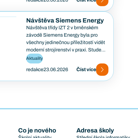
Návštěva Siemens Energy
Návštěva třídy IZT 2 v brněnském
závodě Siemens Energy byla pro
všechny jedinečnou příležitostí vidět
moderní strojírenství v praxi. Studenti
měli možnost na vlastní oči…
Aktuality
redakce
23.06.2026
Číst více
Co je nového
Adresa školy
Školní aktuality
Střední škola informatiky,