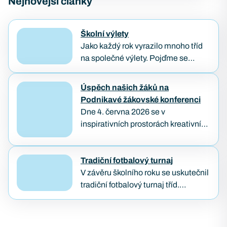
Nejnovější články
Školní výlety
Jako každý rok vyrazilo mnoho tříd
na společné výlety. Pojďme se
podívat, jak poslední dny školního
roku naši studenti prožívali. Třídenní
Úspěch našich žáků na
výlet IT3A a BP1B…
Podnikavé žákovské konferenci
Dne 4. června 2026 se v
inspirativních prostorách kreativního
hubu KUMST v Brně uskutečnila
Podnikavá žákovská konference,
kterou každoročně pořádá
Tradiční fotbalový turnaj
organizace Lipka. Tato konference
V závěru školního roku se uskutečnil
je zaměřena na podporu
tradiční fotbalový turnaj tříd.
podnikavosti, kreativity…
Vítězem se stala třída KB2B, která
předváděla skvělé výkony po celý
turnaj. Druhé a třetí…