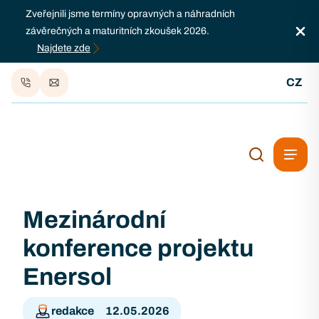
Zveřejnili jsme termíny opravných a náhradních
závěrečných a maturitních zkoušek 2026.
Najdete zde
CZ
Mezinárodní
konference projektu
Enersol
redakce
12.05.2026