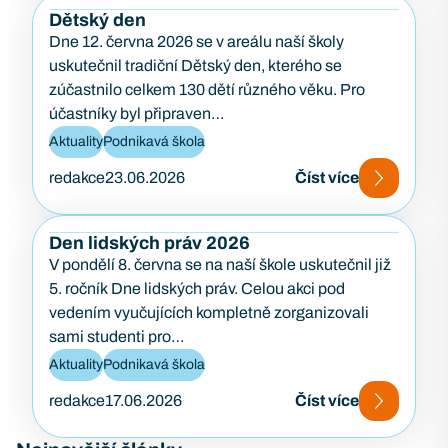
Dětský den
Dne 12. června 2026 se v areálu naší školy
uskutečnil tradiční Dětský den, kterého se
zúčastnilo celkem 130 dětí různého věku. Pro
účastníky byl připraven…
Aktuality
Podnikavá škola
redakce
23.06.2026
Číst více
Den lidských práv 2026
V pondělí 8. června se na naší škole uskutečnil již
5. ročník Dne lidských práv. Celou akci pod
vedením vyučujících kompletně zorganizovali
sami studenti pro…
Aktuality
Podnikavá škola
redakce
17.06.2026
Číst více