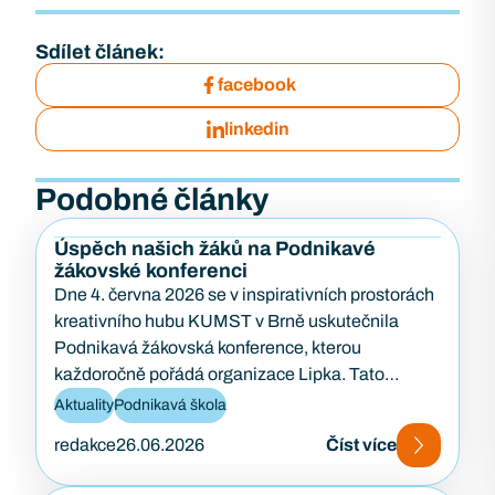
Sdílet článek:
facebook
linkedin
Podobné články
Úspěch našich žáků na Podnikavé
žákovské konferenci
Dne 4. června 2026 se v inspirativních prostorách
kreativního hubu KUMST v Brně uskutečnila
Podnikavá žákovská konference, kterou
každoročně pořádá organizace Lipka. Tato
konference je zaměřena na podporu podnikavosti,
Aktuality
Podnikavá škola
kreativity…
redakce
26.06.2026
Číst více