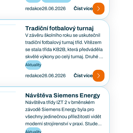
Tato konference je zaměřena na
redakce
26.06.2026
Číst více
podporu podnikavosti, kreativity…
Tradiční fotbalový turnaj
V závěru školního roku se uskutečnil
tradiční fotbalový turnaj tříd. Vítězem
se stala třída KB2B, která předváděla
skvělé výkony po celý turnaj. Druhé a
třetí…
Aktuality
redakce
26.06.2026
Číst více
Návštěva Siemens Energy
Návštěva třídy IZT 2 v brněnském
závodě Siemens Energy byla pro
všechny jedinečnou příležitostí vidět
moderní strojírenství v praxi. Studenti
měli možnost na vlastní oči…
Aktuality