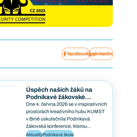
facebook
linkedin
Úspěch našich žáků na
Podnikavé žákovské
konferenci
Dne 4. června 2026 se v inspirativních
prostorách kreativního hubu KUMST
v Brně uskutečnila Podnikavá
žákovská konference, kterou
každoročně pořádá organizace Lipka.
Aktuality
Podnikavá škola