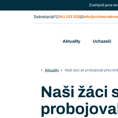
Zveřejnili jsme t
Sekretariát
541 123 222
info@cichnovabrno
Aktuality
Uchazeči
Aktuality
Naši žáci se probojovali přes dv
Naši žáci 
probojoval