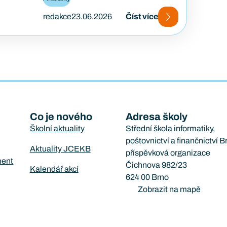
redakce
23.06.2026
Číst více
Co je nového
Adresa školy
Školní aktuality
Střední škola informatiky,
poštovnictví a finančnictví B
Aktuality JCEKB
příspěvková organizace
ment
Čichnova 982/23
Kalendář akcí
624 00 Brno
Zobrazit na mapě