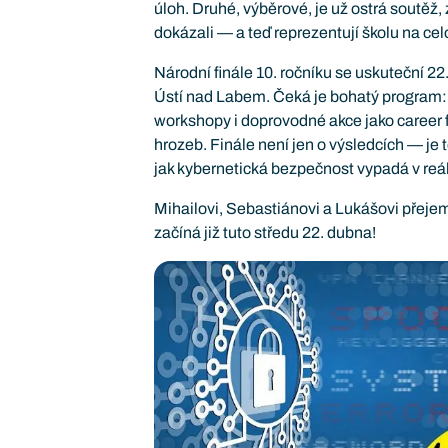
úloh. Druhé, výběrové, je už ostrá soutěž, z
dokázali — a teď reprezentují školu na cel
Národní finále 10. ročníku se uskuteční 22
Ústí nad Labem. Čeká je bohatý program: s
workshopy i doprovodné akce jako career
hrozeb. Finále není jen o výsledcích — je t
jak kybernetická bezpečnost vypadá v reá
Mihailovi, Sebastiánovi a Lukášovi přeje
začíná již tuto středu 22. dubna!