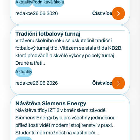
konference je zaměřena na podporu podnikavosti,
Aktuality
Podnikavá škola
kreativity…
redakce
26.06.2026
Číst více
Tradiční fotbalový turnaj
V závěru školního roku se uskutečnil tradiční
fotbalový turnaj tříd. Vítězem se stala třída KB2B,
která předváděla skvělé výkony po celý turnaj.
Druhé a třetí…
Aktuality
redakce
26.06.2026
Číst více
Návštěva Siemens Energy
Návštěva třídy IZT 2 v brněnském závodě
Siemens Energy byla pro všechny jedinečnou
příležitostí vidět moderní strojírenství v praxi.
Studenti měli možnost na vlastní oči…