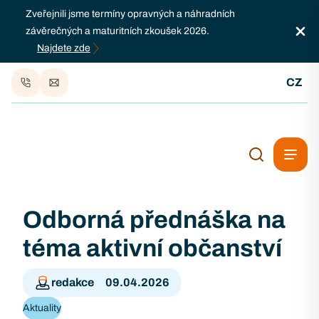
Zveřejnili jsme termíny opravných a náhradních
závěrečných a maturitních zkoušek 2026.
Najdete zde
CZ
Odborná přednáška na
téma aktivní občanství
redakce
09.04.2026
Aktuality