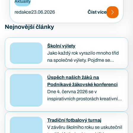
Aktuality
redakce
23.06.2026
Číst více
Nejnovější články
Školní výlety
Jako každý rok vyrazilo mnoho tříd
na společné výlety. Pojďme se
podívat, jak poslední dny školního
roku naši studenti prožívali. Třídenní
Úspěch našich žáků na
výlet IT3A a BP1B…
Podnikavé žákovské konferenci
Dne 4. června 2026 se v
inspirativních prostorách kreativního
hubu KUMST v Brně uskutečnila
Podnikavá žákovská konference,
kterou každoročně pořádá
Tradiční fotbalový turnaj
organizace Lipka. Tato konference
V závěru školního roku se uskutečnil