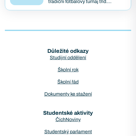
je zaměřena na podporu
tradiční fotbalový turnaj tříd.
podnikavosti, kreativity…
Vítězem se stala třída KB2B, která
předváděla skvělé výkony po celý
turnaj. Druhé a třetí…
Důležité odkazy
Studijní oddělení
Školní rok
Školní řád
Dokumenty ke stažení
Studentské aktivity
ČichNoviny
Studentský parlament