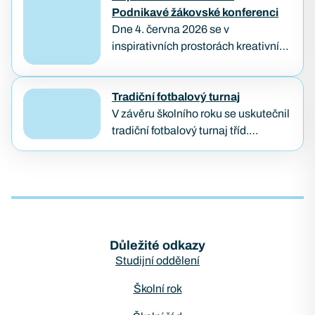
výlet IT3A a BP1B…
Podnikavé žákovské konferenci
Dne 4. června 2026 se v
inspirativních prostorách kreativního
hubu KUMST v Brně uskutečnila
Podnikavá žákovská konference,
kterou každoročně pořádá
Tradiční fotbalový turnaj
organizace Lipka. Tato konference
V závěru školního roku se uskutečnil
je zaměřena na podporu
tradiční fotbalový turnaj tříd.
podnikavosti, kreativity…
Vítězem se stala třída KB2B, která
předváděla skvělé výkony po celý
turnaj. Druhé a třetí…
Důležité odkazy
Studijní oddělení
Školní rok