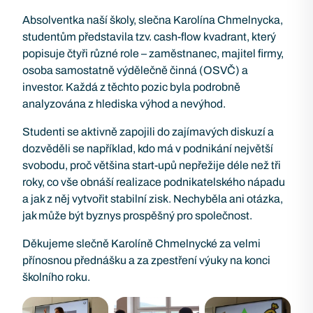
Absolventka naší školy, slečna Karolína Chmelnycka,
studentům představila tzv. cash-flow kvadrant, který
popisuje čtyři různé role – zaměstnanec, majitel firmy,
osoba samostatně výdělečně činná (OSVČ) a
investor. Každá z těchto pozic byla podrobně
analyzována z hlediska výhod a nevýhod.
Studenti se aktivně zapojili do zajímavých diskuzí a
dozvěděli se například, kdo má v podnikání největší
svobodu, proč většina start-upů nepřežije déle než tři
roky, co vše obnáší realizace podnikatelského nápadu
a jak z něj vytvořit stabilní zisk. Nechyběla ani otázka,
jak může být byznys prospěšný pro společnost.
Děkujeme slečně Karolíně Chmelnycké za velmi
přínosnou přednášku a za zpestření výuky na konci
školního roku.