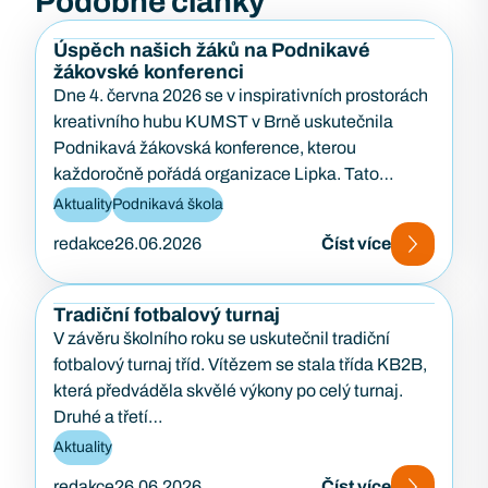
Podobné články
Úspěch našich žáků na Podnikavé
žákovské konferenci
Dne 4. června 2026 se v inspirativních prostorách
kreativního hubu KUMST v Brně uskutečnila
Podnikavá žákovská konference, kterou
každoročně pořádá organizace Lipka. Tato
konference je zaměřena na podporu podnikavosti,
Aktuality
Podnikavá škola
kreativity…
redakce
26.06.2026
Číst více
Tradiční fotbalový turnaj
V závěru školního roku se uskutečnil tradiční
fotbalový turnaj tříd. Vítězem se stala třída KB2B,
která předváděla skvělé výkony po celý turnaj.
Druhé a třetí…
Aktuality
redakce
26.06.2026
Číst více