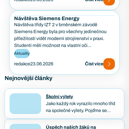
Návštěva Siemens Energy
Návštěva třídy IZT 2 v brněnském závodě
Siemens Energy byla pro všechny jedinečnou
příležitostí vidět moderní strojírenství v praxi.
Studenti měli možnost na vlastní oči…
Aktuality
redakce
23.06.2026
Číst více
Nejnovější články
Školní výlety
Jako každý rok vyrazilo mnoho tříd
na společné výlety. Pojďme se
podívat, jak poslední dny školního
roku naši studenti prožívali. Třídenní
Úspěch našich žáků na