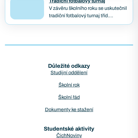
kterou každoročně pořádá
Tradiční fotbalový turnaj
organizace Lipka. Tato konference
V závěru školního roku se uskutečnil
je zaměřena na podporu
tradiční fotbalový turnaj tříd.
podnikavosti, kreativity…
Vítězem se stala třída KB2B, která
předváděla skvělé výkony po celý
turnaj. Druhé a třetí…
Důležité odkazy
Studijní oddělení
Školní rok
Školní řád
Dokumenty ke stažení
Studentské aktivity
ČichNoviny