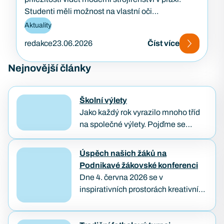
Studenti měli možnost na vlastní oči…
Aktuality
redakce
23.06.2026
Číst více
Nejnovější články
Školní výlety
Jako každý rok vyrazilo mnoho tříd
na společné výlety. Pojďme se
podívat, jak poslední dny školního
roku naši studenti prožívali. Třídenní
Úspěch našich žáků na
výlet IT3A a BP1B…
Podnikavé žákovské konferenci
Dne 4. června 2026 se v
inspirativních prostorách kreativního
hubu KUMST v Brně uskutečnila
Podnikavá žákovská konference,