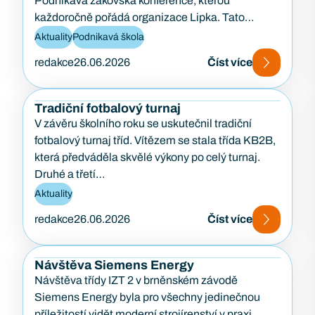
Podnikavá žákovská konference, kterou
každoročně pořádá organizace Lipka. Tato
konference je zaměřena na podporu podnikavosti,
Aktuality
Podnikavá škola
kreativity…
redakce
26.06.2026
Číst více
Tradiční fotbalový turnaj
V závěru školního roku se uskutečnil tradiční
fotbalový turnaj tříd. Vítězem se stala třída KB2B,
která předváděla skvělé výkony po celý turnaj.
Druhé a třetí…
Aktuality
redakce
26.06.2026
Číst více
Návštěva Siemens Energy
Návštěva třídy IZT 2 v brněnském závodě
Siemens Energy byla pro všechny jedinečnou
příležitostí vidět moderní strojírenství v praxi.