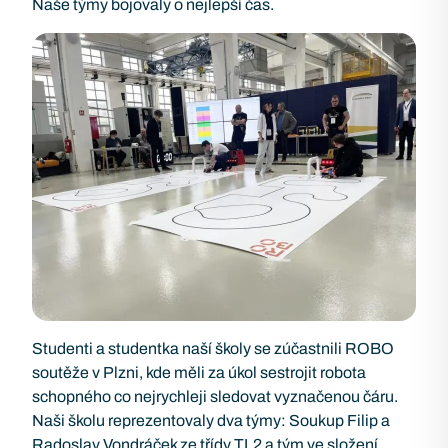
Naše týmy bojovaly o nejlepší čas.
Studenti a studentka naší školy se zúčastnili ROBO
soutěže v Plzni, kde měli za úkol sestrojit robota
schopného co nejrychleji sledovat vyznačenou čáru.
Naši školu reprezentovaly dva týmy: Soukup Filip a
Radoslav Vondráček ze třídy TL2 a tým ve složení