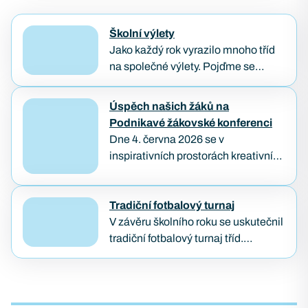
Školní výlety
Jako každý rok vyrazilo mnoho tříd
na společné výlety. Pojďme se
podívat, jak poslední dny školního
roku naši studenti prožívali. Třídenní
Úspěch našich žáků na
výlet IT3A a BP1B…
Podnikavé žákovské konferenci
Dne 4. června 2026 se v
inspirativních prostorách kreativního
hubu KUMST v Brně uskutečnila
Podnikavá žákovská konference,
kterou každoročně pořádá
Tradiční fotbalový turnaj
organizace Lipka. Tato konference
V závěru školního roku se uskutečnil
je zaměřena na podporu
tradiční fotbalový turnaj tříd.
podnikavosti, kreativity…
Vítězem se stala třída KB2B, která
předváděla skvělé výkony po celý
turnaj. Druhé a třetí…