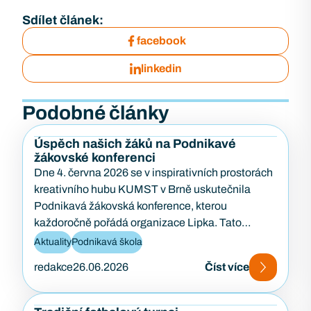
Sdílet článek:
facebook
linkedin
Podobné články
Úspěch našich žáků na Podnikavé
žákovské konferenci
Dne 4. června 2026 se v inspirativních prostorách
kreativního hubu KUMST v Brně uskutečnila
Podnikavá žákovská konference, kterou
každoročně pořádá organizace Lipka. Tato
konference je zaměřena na podporu podnikavosti,
Aktuality
Podnikavá škola
kreativity…
redakce
26.06.2026
Číst více