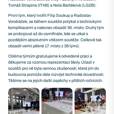
Tomáš Strapina (IT4B) a Nela Bartáková (LG2B).
První tým, který tvořili Filip Soukup a Radoslav
Vondráček, se během soutěže potýkal s technickými
komplikacemi a nakonec obsadil 36. místo. Druhý tým
se probojoval až do osmifinále, kde se utkal s
pozdějším absolutním vítězem soutěže. Celkově tak
obsadil velmi pěkné 17. místo z 38 týmů.
Oběma týmům gratulujeme k odvedené práci a
děkujeme za vzornou reprezentaci školy. Účast v
soutěži pro ně byla cennou zkušeností, která jim do
budoucna pomůže dále rozvíjet technické dovednosti.
Těšíme se na jejich další úspěchy v příštích ročnících.