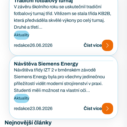
Tradiční fotbalový turnaj
V závěru školního roku se uskutečnil tradiční
fotbalový turnaj tříd. Vítězem se stala třída KB2B,
která předváděla skvělé výkony po celý turnaj.
Druhé a třetí…
Aktuality
redakce
26.06.2026
Číst více
Návštěva Siemens Energy
Návštěva třídy IZT 2 v brněnském závodě
Siemens Energy byla pro všechny jedinečnou
příležitostí vidět moderní strojírenství v praxi.
Studenti měli možnost na vlastní oči…
Aktuality
redakce
23.06.2026
Číst více
Nejnovější články