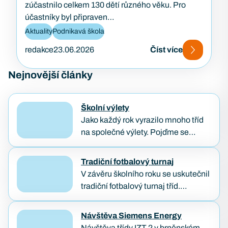
zúčastnilo celkem 130 dětí různého věku. Pro
účastníky byl připraven…
Aktuality
Podnikavá škola
redakce
23.06.2026
Číst více
Nejnovější články
Školní výlety
Jako každý rok vyrazilo mnoho tříd
na společné výlety. Pojďme se
podívat, jak poslední dny školního
roku naši studenti prožívali. Třídenní
Tradiční fotbalový turnaj
výlet IT3A a BP1B…
V závěru školního roku se uskutečnil
tradiční fotbalový turnaj tříd.
Vítězem se stala třída KB2B, která
předváděla skvělé výkony po celý
Návštěva Siemens Energy
turnaj. Druhé a třetí…
Návštěva třídy IZT 2 v brněnském