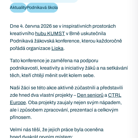
Aktuality
Podnikavá škola
Dne 4. června 2026 se v inspirativních prostorách
kreativního
hubu KUMST
v Brně uskutečnila
Podnikavá žákovská konference, kterou každoročně
pořádá organizace
Lipka
.
Tato konference je zaměřena na podporu
podnikavosti, kreativity a iniciativy žáků a na setkávání
těch, kteří chtějí měnit svět kolem sebe.
Naši žáci se této akce aktivně zúčastnili a představili
zde hned dva vlastní projekty –
Den seniorů
a
CTRL
Europe
. Oba projekty zaujaly nejen svým nápadem,
ale i způsobem zpracování, prezentací a celkovým
přínosem.
Velmi nás těší, že jejich práce byla oceněna
hned dvakrát prvním místem: