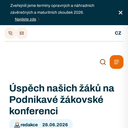
Zveřejnili jsme termíny opravných a náhradních
závěrečných a maturitních zkoušek 2026.
Najdete zde
CZ
Úspěch našich žáků na
Podnikavé žákovské
konferenci
redakce
26.06.2026