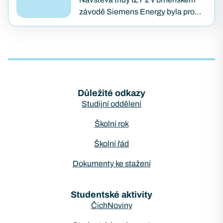
závodě Siemens Energy byla pro
všechny jedinečnou příležitostí vidět
moderní strojírenství v praxi.
Studenti měli možnost na vlastní
oči…
Důležité odkazy
Studijní oddělení
Školní rok
Školní řád
Dokumenty ke stažení
Studentské aktivity
ČichNoviny