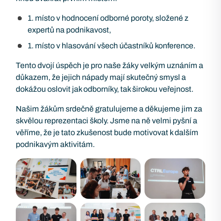
1. místo v hodnocení odborné poroty, složené z
expertů na podnikavost,
1. místo v hlasování všech účastníků konference.
Tento dvojí úspěch je pro naše žáky velkým uznáním a
důkazem, že jejich nápady mají skutečný smysl a
dokážou oslovit jak odborníky, tak širokou veřejnost.
Našim žákům srdečně gratulujeme a děkujeme jim za
skvělou reprezentaci školy. Jsme na ně velmi pyšní a
věříme, že je tato zkušenost bude motivovat k dalším
podnikavým aktivitám.