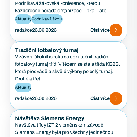
Podnikavá žákovská konference, kterou
každoročně pořádá organizace Lipka. Tato
konference je zaměřena na podporu podnikavosti,
Aktuality
Podnikavá škola
kreativity…
redakce
26.06.2026
Číst více
Tradiční fotbalový turnaj
V závěru školního roku se uskutečnil tradiční
fotbalový turnaj tříd. Vítězem se stala třída KB2B,
která předváděla skvělé výkony po celý turnaj.
Druhé a třetí…
Aktuality
redakce
26.06.2026
Číst více
Návštěva Siemens Energy
Návštěva třídy IZT 2 v brněnském závodě
Siemens Energy byla pro všechny jedinečnou