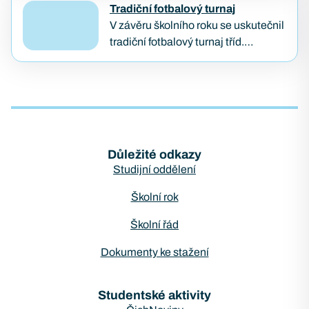
kterou každoročně pořádá
Tradiční fotbalový turnaj
organizace Lipka. Tato konference
V závěru školního roku se uskutečnil
je zaměřena na podporu
tradiční fotbalový turnaj tříd.
podnikavosti, kreativity…
Vítězem se stala třída KB2B, která
předváděla skvělé výkony po celý
turnaj. Druhé a třetí…
Důležité odkazy
Studijní oddělení
Školní rok
Školní řád
Dokumenty ke stažení
Studentské aktivity