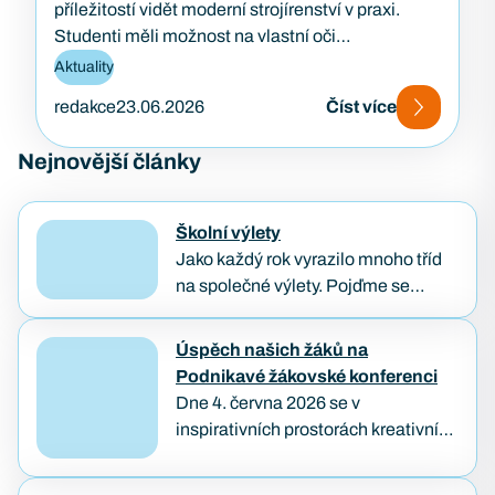
příležitostí vidět moderní strojírenství v praxi.
Studenti měli možnost na vlastní oči…
Aktuality
redakce
23.06.2026
Číst více
Nejnovější články
Školní výlety
Jako každý rok vyrazilo mnoho tříd
na společné výlety. Pojďme se
podívat, jak poslední dny školního
roku naši studenti prožívali. Třídenní
Úspěch našich žáků na
výlet IT3A a BP1B…
Podnikavé žákovské konferenci
Dne 4. června 2026 se v
inspirativních prostorách kreativního
hubu KUMST v Brně uskutečnila
Podnikavá žákovská konference,