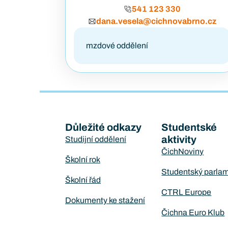
541 123 330
dana.vesela@cichnovabrno.cz
mzdové oddělení
Důležité odkazy
Studentské
aktivity
Studijní oddělení
ČichNoviny
Školní rok
Studentský parla
Školní řád
CTRL Europe
Dokumenty ke stažení
Čichna Euro Klub