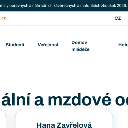
ermíny opravných a náhradních závěrečných a maturitních zkoušek 2026.
CZ
.cz
Domov
Studenti
Veřejnost
Hote
mládeže
ální a mzdové o
Hana Zavřelová