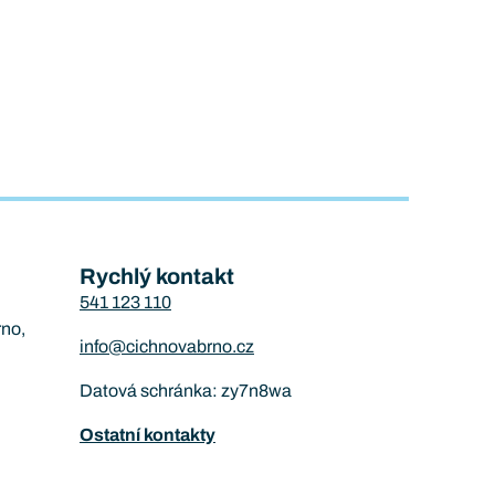
Rychlý kontakt
541 123 110
rno,
info@cichnovabrno.cz
Datová schránka: zy7n8wa
Ostatní kontakty