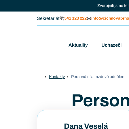
Zveřejnili jsme t
Sekretariát
541 123 222
info@cichnovabrno
Aktuality
Uchazeči
Kontakty
Personální a mzdové oddělení
Person
Dana Veselá