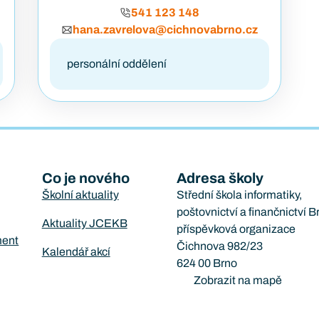
541 123 148
hana.zavrelova@cichnovabrno.cz
personální oddělení
Co je nového
Adresa školy
Školní aktuality
Střední škola informatiky,
poštovnictví a finančnictví B
Aktuality JCEKB
příspěvková organizace
ment
Čichnova 982/23
Kalendář akcí
624 00 Brno
Zobrazit na mapě