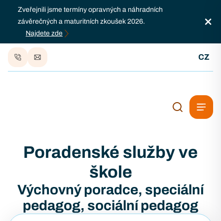
Zveřejnili jsme termíny opravných a náhradních
závěrečných a maturitních zkoušek 2026.
Najdete zde
CZ
Poradenské služby ve
škole
Výchovný poradce, speciální
pedagog, sociální pedagog