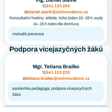
Ing. Daniel Slávik
541 123 264
daniel.slavik@cichnovabrno.cz
Konzultační hodiny: středa: lichý týden 15–16 h, sudý
14–15 h nebo dle domluvy
metodik prevence
Podpora vícejazyčných žáků
Mgr. Tetiana Brailko
541 123 225
tetiana.brailko@cichnovabrno.cz
asistentka pedagoga, podpora vícejazyčných
žáků