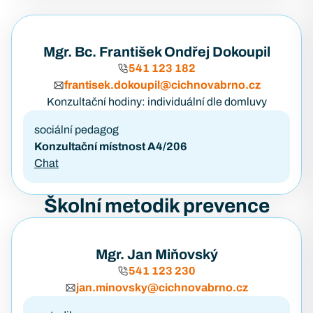
Mgr. Bc. František Ondřej Dokoupil
541 123 182
frantisek.dokoupil@cichnovabrno.cz
Konzultační hodiny: individuální dle domluvy
sociální pedagog
Konzultační místnost A4/206
Chat
Školní metodik prevence
Mgr. Jan Miňovský
541 123 230
jan.minovsky@cichnovabrno.cz