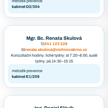
metodik prevence
kabinet D2/304
Mgr. Bc. Renata Skulová
541 123 228
renata.skulova@cichnovabrno.cz
Konzultační hodiny: liché týdny: st 7:20–8:00, sudé
týdny: pá 14:30–15:15
metodik prevence
kabinet E1/209