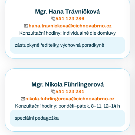
Mgr. Hana Trávníčková
541 123 286
hana.travnickova@cichnovabrno.cz
Konzultační hodiny: individuálně dle domluvy
zástupkyně ředitelky, výchovná poradkyně
Mgr. Nikola Führlingerová
541 123 281
nikola.fuhrlingerova@cichnovabrno.cz
Konzultační hodiny: pondělí–pátek, 8–11, 12–14 h
speciální pedagožka