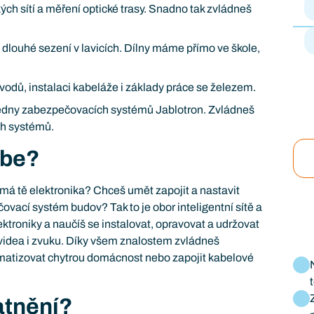
ých sítí a měření optické trasy. Snadno tak zvládneš
j dlouhé sezení v lavicích. Dílny máme přímo ve škole,
vodů, instalaci kabeláže i základy práce se železem.
tředny zabezpečovacích systémů Jablotron. Zvládneš
ch systémů.
ebe?
ímá tě elektronika? Chceš umět zapojit a nastavit
ovací systém budov? Tak to je obor inteligentní sítě a
ektroniky a naučíš se instalovat, opravovat a udržovat
, videa i zvuku. Díky všem znalostem zvládneš
matizovat chytrou domácnost nebo zapojit kabelové
atnění?