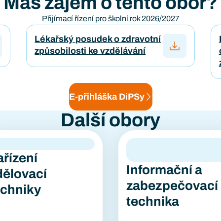
Máš zájem o tento obor?
Přijímací řízení pro školní rok 2026/2027
Lékařský posudek o zdravotní
způsobilosti ke vzdělávání
E-přihláška DiPSy
Další obory
ařízení
Informační a
dělovací
zabezpečovací
echniky
technika