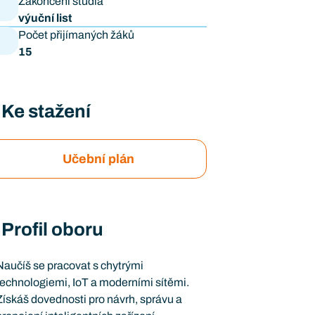
Zakončení studia
výuční list
Počet přijímaných žáků
15
Ke stažení
Učební plán
Profil oboru
Naučíš se pracovat s chytrými
technologiemi, IoT a moderními sítěmi.
Získáš dovednosti pro návrh, správu a