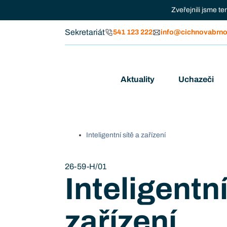
Zveřejnili jsme t
Sekretariát
541 123 222
info@cichnovabrno
Aktuality
Uchazeči
Inteligentní sítě a zařízení
26-59-H/01
Inteligentní
zařízení