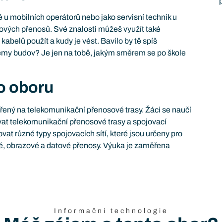
ě u mobilních operátorů nebo jako servisní technik u
tových přenosů. Své znalosti můžeš využít také
 kabelů použít a kudy je vést. Bavilo by tě spíš
témy budov? Je jen na tobě, jakým směrem se po škole
o oboru
řený na telekomunikační přenosové trasy. Žáci se naučí
ovat telekomunikační přenosové trasy a spojovací
vat různé typy spojovacích sítí, které jsou určeny pro
vé, obrazové a datové přenosy. Výuka je zaměřena
Informační technologie