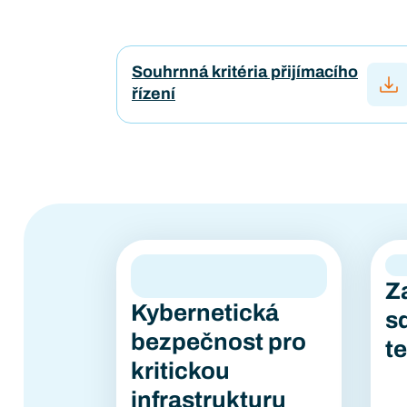
Souhrnná kritéria přijímacího
řízení
Z
Kybernetická
s
bezpečnost pro
t
kritickou
infrastrukturu