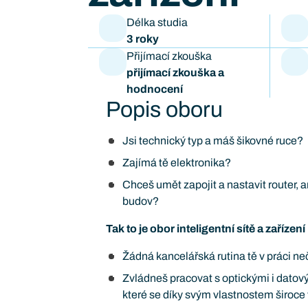
Délka studia
3 roky
Přijímací zkouška
přijímací zkouška a
hodnocení
Popis oboru
Jsi technický typ a máš šikovné ruce?
Zajímá tě elektronika?
Chceš umět zapojit a nastavit router,
budov?
Tak to je obor inteligentní sítě a zařízen
Žádná kancelářská rutina tě v práci ne
Zvládneš pracovat s optickými i datový
které se díky svým vlastnostem široce 