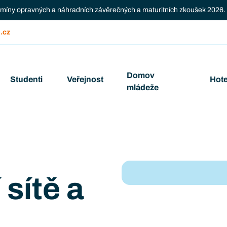
ermíny opravných a náhradních závěrečných a maturitních zkoušek 2026.
.cz
Domov
Studenti
Veřejnost
Hote
mládeže
 sítě a