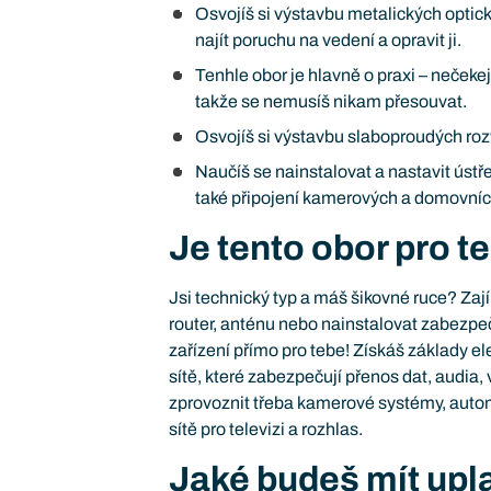
Osvojíš si výstavbu metalických optick
najít poruchu na vedení a opravit ji.
Tenhle obor je hlavně o praxi – nečeke
takže se nemusíš nikam přesouvat.
Osvojíš si výstavbu slaboproudých roz
Naučíš se nainstalovat a nastavit ús
také připojení kamerových a domovní
Je tento obor pro t
Jsi technický typ a máš šikovné ruce? Zaj
router, anténu nebo nainstalovat zabezpeč
zařízení přímo pro tebe! Získáš základy el
sítě, které zabezpečují přenos dat, audia
zprovoznit třeba kamerové systémy, auto
sítě pro televizi a rozhlas.
Jaké budeš mít upl