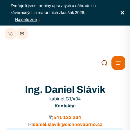
Zveřejnili jsme termíny opravných a náhradních
závěrečných a maturitních zkoušek 2026.
Najdete zde
Ing. Daniel Slávik
kabinet C1/404
Kontakty:
541 123 264
daniel.slavik@cichnovabrno.cz