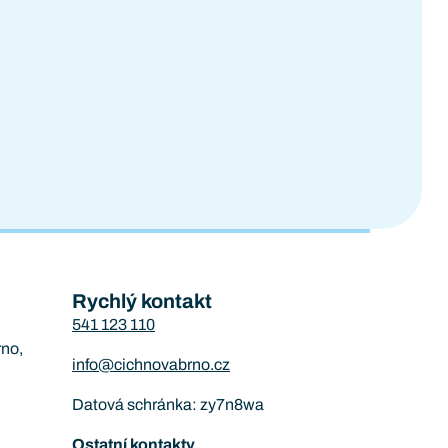
Rychlý kontakt
541 123 110
rno,
info@cichnovabrno.cz
Datová schránka: zy7n8wa
Ostatní kontakty