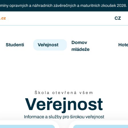
ermíny opravných a náhradních závěrečných a maturitních zkoušek 2026.
CZ
.cz
Domov
Studenti
Veřejnost
Hote
mládeže
Škola otevřená všem
Veřejnost
Informace a služby pro širokou veřejnost