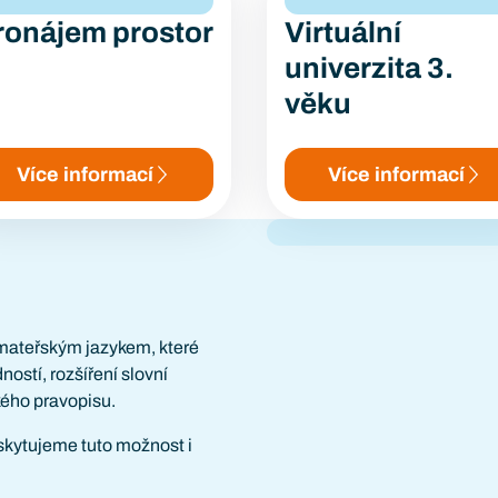
ronájem prostor
Virtuální
univerzita 3.
věku
Více informací
Více informací
 mateřským jazykem, které
ostí, rozšíření slovní
kého pravopisu.
kytujeme tuto možnost i