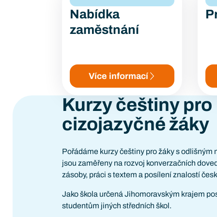
Nabídka
P
zaměstnání
Více informací
Kurzy češtiny pro
cizojazyčné žáky
Pořádáme kurzy češtiny pro žáky s odlišným
jsou zaměřeny na rozvoj konverzačních dovedn
zásoby, práci s textem a posílení znalostí čes
Jako škola určená Jihomoravským krajem pos
studentům jiných středních škol.