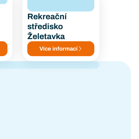
Rekreační
středisko
Želetavka
Více informací