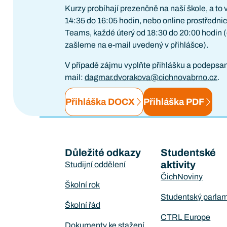
Kurzy probíhají prezenčně na naší škole, a to 
14:35 do 16:05 hodin, nebo online prostřednic
Teams, každé úterý od 18:30 do 20:00 hodin (
zašleme na e-mail uvedený v přihlášce).
V případě zájmu vyplňte přihlášku a podepsano
mail:
dagmar.dvorakova@cichnovabrno.cz
.
Přihláška DOCX
Přihláška PDF
Důležité odkazy
Studentské
aktivity
Studijní oddělení
ČichNoviny
Školní rok
Studentský parla
Školní řád
CTRL Europe
Dokumenty ke stažení