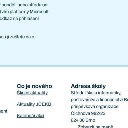
v pondělí nebo středu od
tvím platformy Microsoft
odkaz na přihlášení
u ji zašlete na e-
Co je nového
Adresa školy
Školní aktuality
Střední škola informatiky,
poštovnictví a finančnictví B
Aktuality JCEKB
příspěvková organizace
ment
Čichnova 982/23
Kalendář akcí
624 00 Brno
Zobrazit na mapě