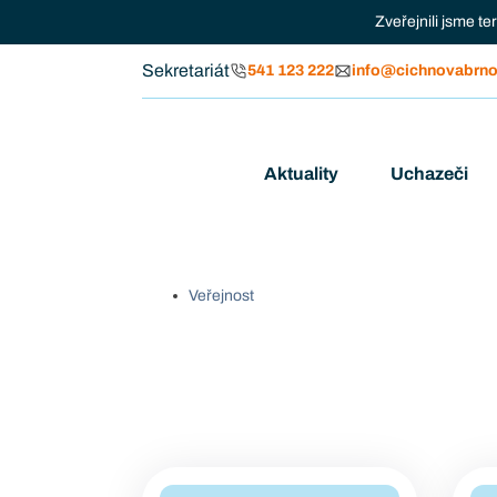
Zveřejnili jsme t
Sekretariát
541 123 222
info@cichnovabrno
Aktuality
Uchazeči
Veřejnost