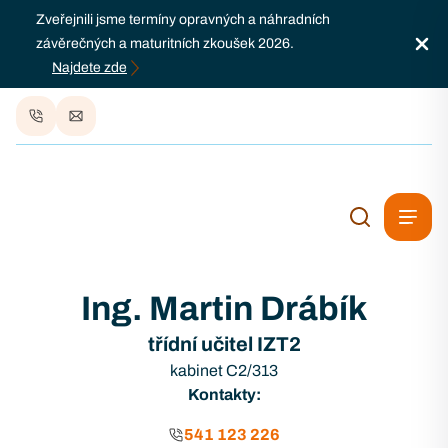
Zveřejnili jsme termíny opravných a náhradních
závěrečných a maturitních zkoušek 2026.
Najdete zde
Ing. Martin Drábík
třídní učitel IZT2
kabinet C2/313
Kontakty:
541 123 226