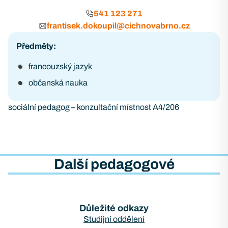
541 123 271
frantisek.dokoupil@cichnovabrno.cz
Předměty:
francouzský jazyk
občanská nauka
sociální pedagog – konzultační místnost A4/206
Další pedagogové
Důležité odkazy
Studijní oddělení