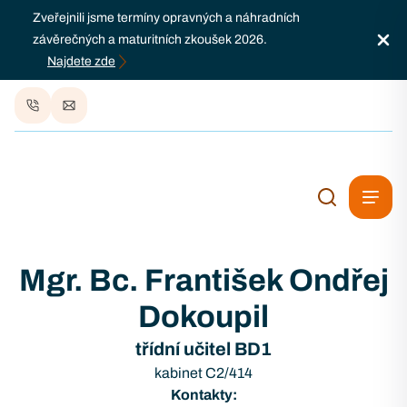
Zveřejnili jsme termíny opravných a náhradních
závěrečných a maturitních zkoušek 2026.
Najdete zde
Mgr. Bc. František Ondřej
Dokoupil
třídní učitel BD1
kabinet C2/414
Kontakty: