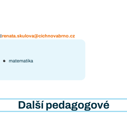
renata.skulova@cichnovabrno.cz
matematika
Další pedagogové