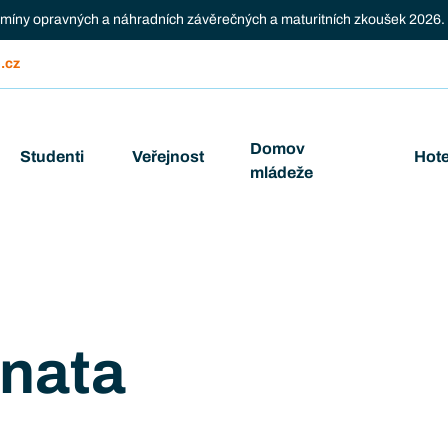
ermíny opravných a náhradních závěrečných a maturitních zkoušek 2026.
.cz
Domov
Studenti
Veřejnost
Hote
mládeže
enata