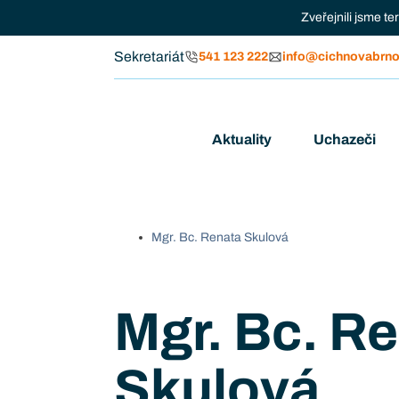
Zveřejnili jsme t
Sekretariát
541 123 222
info@cichnovabrno
Aktuality
Uchazeči
Mgr. Bc. Renata Skulová
Mgr. Bc. R
Skulová