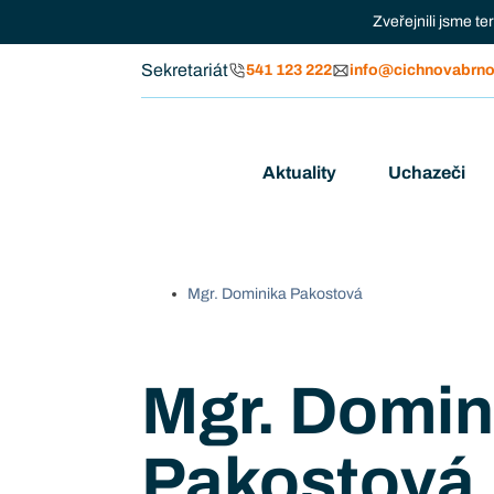
Zveřejnili jsme t
Sekretariát
541 123 222
info@cichnovabrno
Aktuality
Uchazeči
Mgr. Dominika Pakostová
Mgr. Domin
Pakostová