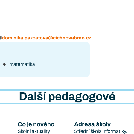
dominika.pakostova@cichnovabrno.cz
matematika
Další pedagogové
Co je nového
Adresa školy
Školní aktuality
Střední škola informatiky,