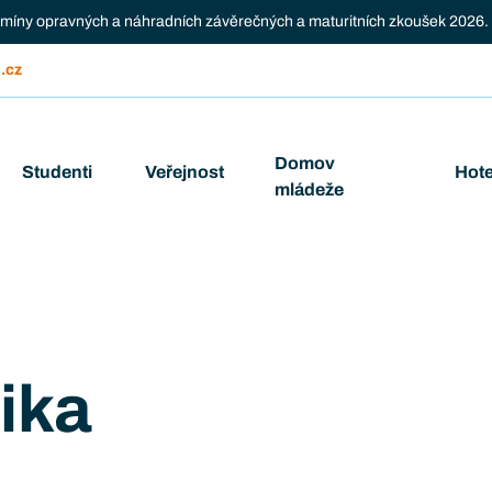
ermíny opravných a náhradních závěrečných a maturitních zkoušek 2026.
.cz
Domov
Studenti
Veřejnost
Hote
mládeže
ika