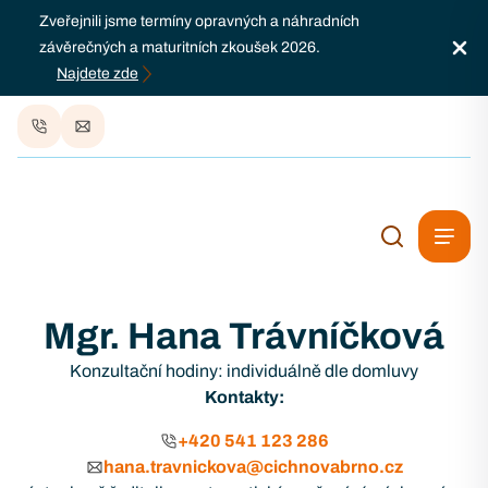
Zveřejnili jsme termíny opravných a náhradních
závěrečných a maturitních zkoušek 2026.
Najdete zde
Mgr. Hana Trávníčková
Konzultační hodiny: individuálně dle domluvy
Kontakty:
+420 541 123 286
hana.travnickova@cichnovabrno.cz