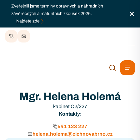
Zveřejnili jsme termíny opravných a náhradních
závěrečných a maturitních zkoušek 2026.
Najdete zde
Mgr. Helena Holemá
kabinet C2/227
Kontakty:
541 123 227
helena.holema@cichnovabrno.cz