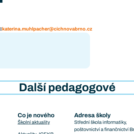
katerina.muhlpacher@cichnovabrno.cz
Další pedagogové
Co je nového
Adresa školy
Školní aktuality
Střední škola informatiky,
poštovnictví a finančnictví B