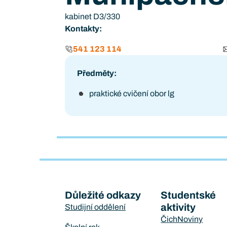
kabinet D3/330
Kontakty:
541 123 114
Předměty:
praktické cvičení obor lg
Důležité odkazy
Studentské
aktivity
Studijní oddělení
ČichNoviny