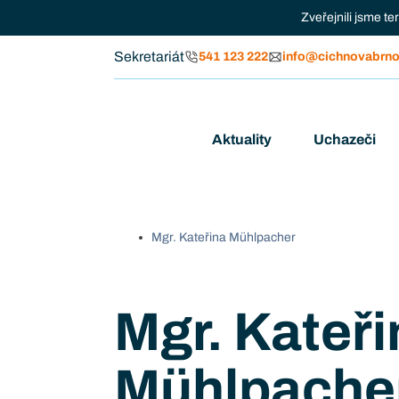
Zveřejnili jsme t
Sekretariát
541 123 222
info@cichnovabrno
Aktuality
Uchazeči
Mgr. Kateřina Mühlpacher
Mgr. Kateři
Mühlpache