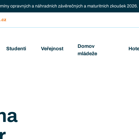
ermíny opravných a náhradních závěrečných a maturitních zkoušek 2026.
.cz
Domov
Studenti
Veřejnost
Hote
mládeže
na
r