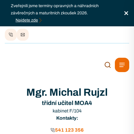
Zveřejnili jsme termíny opravných a náhradních
závěrečných a maturitních zkoušek 2026.
Najdete zde
Mgr. Michal Rujzl
třídní učitel MOA4
kabinet F/104
Kontakty:
541 123 356