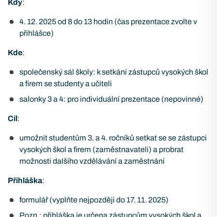
Kdy
:
4. 12. 2025 od 8 do 13 hodin (čas prezentace zvolte v
přihlášce)
Kde
:
společenský sál školy: k setkání zástupců vysokých škol
a firem se studenty a učiteli
salonky 3 a 4: pro individuální prezentace (nepovinné)
Cíl
:
umožnit studentům 3. a 4. ročníků setkat se se zástupci
vysokých škol a firem (zaměstnavateli) a probrat
možnosti dalšího vzdělávání a zaměstnání
Přihláška
:
formulář (vyplňte nejpozději do 17. 11. 2025)
Pozn.: přihláška je určena zástupcům vysokých škol a