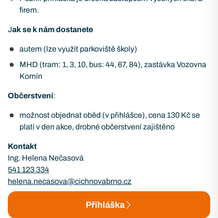
firem.
J
ak se k nám dostanete
autem (lze využít parkoviště školy)
MHD (tram: 1, 3, 10, bus: 44, 67, 84), zastávka Vozovna
Komín
Občerstvení
:
možnost objednat oběd (v přihlášce), cena 130 Kč se
platí v den akce, drobné občerstvení zajištěno
Kontakt
Ing. Helena Nečasová
541 123 334
helena.necasova@cichnovabrno.cz
Přihláška